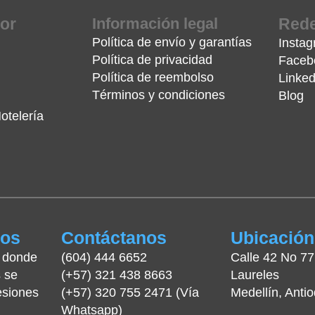
or
Información legal
Rede
Política de envío y garantías
Insta
Política de privacidad
Faceb
Política de reembolso
Linked
Términos y condiciones
Blog
otelería
ros
Contáctanos
Ubicación
r donde
(604) 444 6652
Calle 42 No 77
 se
(+57) 321 438 8663
Laureles
esiones
(+57) 320 755 2471 (Vía
Medellín, Antio
Whatsapp)