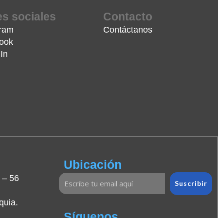
s sociales
Contacto
gram
Contáctanos
ook
In
Ubicación
 – 56
Suscribir
quia.
Síguenos